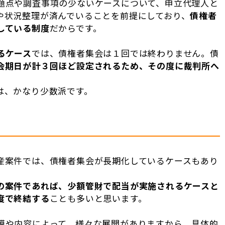
題点や調査事項の少ないケースについて、申立代理人と
や状況整理が済んでいることを前提にしており、
債権者
している制度
だからです。
るケース
では、債権者集会は１回では終わりません。債
会期日が計３回ほど設定されるため、その度に裁判所へ
は、かなり少数派です。
産案件では、債権者集会が長期化しているケースもあり
の案件であれば、少額管財で配当が実施されるケースと
度で終結する
ことも多いと思います。
模や内容によって、様々な展開がありますから、具体的