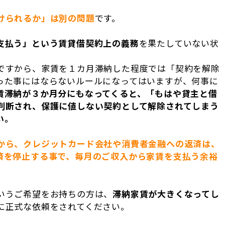
けられるか」は別の問題
です。
支払う」という賃貸借契約上の義務
を果たしていない状
。
ですから、家賃を１カ月滞納した程度では「契約を解除
った事にはならないルールになってはいますが、何事に
賃滞納が３か月分にもなってくると、「もはや貸主と借
判断され、保護に値しない契約として解除されてしまう
い。
から、クレジットカード会社や消費者金融への返済は、
済を停止する事で、毎月のご収入から家賃を支払う余裕
いうご希望をお持ちの方は、
滞納家賃が大きくなってし
に正式な依頼をされてください。