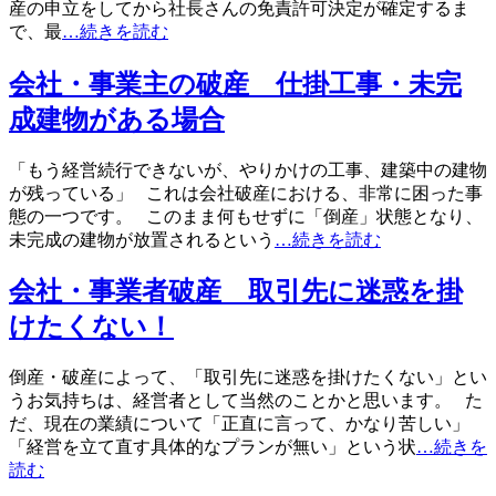
産の申立をしてから社長さんの免責許可決定が確定するま
で、最
…続きを読む
会社・事業主の破産 仕掛工事・未完
成建物がある場合
「もう経営続行できないが、やりかけの工事、建築中の建物
が残っている」 これは会社破産における、非常に困った事
態の一つです。 このまま何もせずに「倒産」状態となり、
未完成の建物が放置されるという
…続きを読む
会社・事業者破産 取引先に迷惑を掛
けたくない！
倒産・破産によって、「取引先に迷惑を掛けたくない」とい
うお気持ちは、経営者として当然のことかと思います。 た
だ、現在の業績について「正直に言って、かなり苦しい」
「経営を立て直す具体的なプランが無い」という状
…続きを
読む