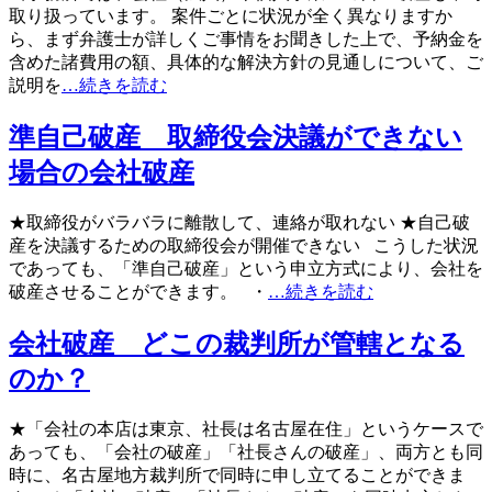
取り扱っています。 案件ごとに状況が全く異なりますか
ら、まず弁護士が詳しくご事情をお聞きした上で、予納金を
含めた諸費用の額、具体的な解決方針の見通しについて、ご
説明を
…続きを読む
準自己破産 取締役会決議ができない
場合の会社破産
★取締役がバラバラに離散して、連絡が取れない ★自己破
産を決議するための取締役会が開催できない こうした状況
であっても、「準自己破産」という申立方式により、会社を
破産させることができます。 ・
…続きを読む
会社破産 どこの裁判所が管轄となる
のか？
★「会社の本店は東京、社長は名古屋在住」というケースで
あっても、「会社の破産」「社長さんの破産」、両方とも同
時に、名古屋地方裁判所で同時に申し立てることができま