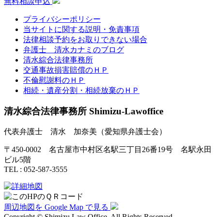
無料相談申込
プライバシーポリシー
当サイトに関する説明・免責事項
法律相談予約をお取りできない場合
弁護士 清水カナミのブログ
清水綜合法律事務所
交通事故損害賠償のＨＰ
不倫慰謝料のＨＰ
相続・遺産分割・相続放棄のＨＰ
清水綜合法律事務所 Shimizu-Lawoffice
代表弁護士 清水 加奈美（愛知県弁護士会）
〒450-0002 名古屋市中村区名駅三丁目26番19号 名駅永田
ビル5階
TEL : 052-587-3555
周辺地図を Google Map で見る
Copyright © Shimizu Law Office. All Rights Reserved.