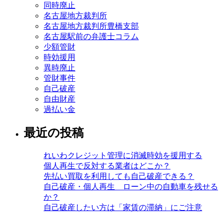
同時廃止
名古屋地方裁判所
名古屋地方裁判所豊橋支部
名古屋駅前の弁護士コラム
少額管財
時効援用
異時廃止
管財事件
自己破産
自由財産
過払い金
最近の投稿
れいわクレジット管理に消滅時効を援用する
個人再生で反対する業者はどこか？
先払い買取を利用しても自己破産できる？
自己破産・個人再生 ローン中の自動車を残せる
か？
自己破産したい方は「家賃の滞納」にご注意