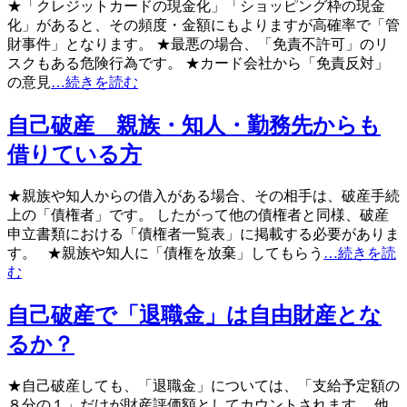
★「クレジットカードの現金化」「ショッピング枠の現金
化」があると、その頻度・金額にもよりますが高確率で「管
財事件」となります。 ★最悪の場合、「免責不許可」のリ
スクもある危険行為です。 ★カード会社から「免責反対」
の意見
…続きを読む
自己破産 親族・知人・勤務先からも
借りている方
★親族や知人からの借入がある場合、その相手は、破産手続
上の「債権者」です。 したがって他の債権者と同様、破産
申立書類における「債権者一覧表」に掲載する必要がありま
す。 ★親族や知人に「債権を放棄」してもらう
…続きを読
む
自己破産で「退職金」は自由財産とな
るか？
★自己破産しても、「退職金」については、「支給予定額の
８分の１」だけが財産評価額としてカウントされます。 他