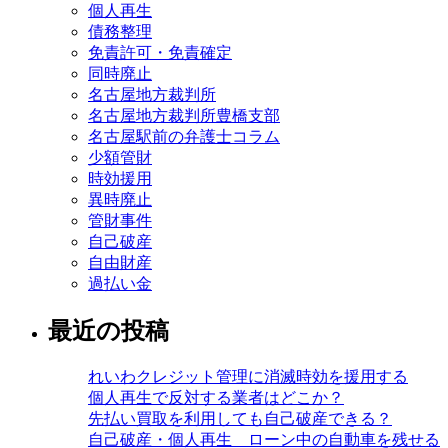
個人再生
債務整理
免責許可・免責確定
同時廃止
名古屋地方裁判所
名古屋地方裁判所豊橋支部
名古屋駅前の弁護士コラム
少額管財
時効援用
異時廃止
管財事件
自己破産
自由財産
過払い金
最近の投稿
れいわクレジット管理に消滅時効を援用する
個人再生で反対する業者はどこか？
先払い買取を利用しても自己破産できる？
自己破産・個人再生 ローン中の自動車を残せる