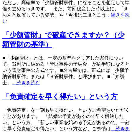
ただし、高確率で「少額管財事件」になることを想定して準
備を進めるべきです。 また、前回破産した時以上に、「き
ちんと反省している姿勢」や「今後は二度とこう
…続きを読
む
「少額管財」で破産できますか？（少
額管財の基準）
■「少額管財」とは、一定の基準をクリアした案件につい
て、裁判所に納める「管財事件の予納金」が約半額になると
いう管財事件の方式です。 ■名古屋では、正式には「少額予
納管財事件」または「Ｓ管財事件」と呼びます。 ■「弁護
士」
…続きを読む
「免責確定を早く得たい」という方
「免責確定」を一刻も早く得たい、というご希望をいただく
ことがあります。 「結婚の予定があるので早く解決した
い」という方、「新しい事業を始める予定があるので、一刻
も早く免責確定を得たい」という方など、ご事情は
…続きを