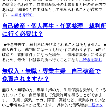
の財産と合わせて、自由財産拡張の上限９９万円の範囲内で
あれば、退職金も自由財産として認められることが通常で
す。
…続きを読む
自己破産・個人再生・任意整理 裁判所
に行く必要は？
■任意整理で、裁判所に呼び出されることはありません。 ■
個人再生も、裁判所には一度も行かずに終わります。 ■自己
破産の「管財事件」になった場合、「債権者集会」に出席す
るため、最低１回は裁判所へ行くことになり
…続きを読む
無収入・無職・専業主婦 自己破産で
免責されますか？
無収入・無職の方、専業主婦の方、生活保護を受給している
方についても、自己破産して免責許可を得ることができま
す。 失業、病気、ケガ、障害、高齢など、就業されていな
いご事情も様々かと思います。 具体的な債務増加
…続きを