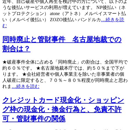
近年、自己破産や個人再生を検討中の方について、以下のよ
うな後払いサービスの利用が増えています。 NP後払い（ネ
ットプロテクション） atone（アトネ） メルペイスマート払
い（メルペイ後払い） ZOZO後払い バンドルカ
…続きを読
む
同時廃止と管財事件 名古屋地裁での
割合は？
★破産事件全体に占める「同時廃止」の割合は、全国平均で
約６０％です。 ★名古屋地裁本庁では、約５０％まで下が
ります。 ★会社経営者や個人事業主を除いた非事業者の個
人破産に限定すると、７０％～８０％程度が同時廃止と思わ
れま
…続きを読む
クレジットカード現金化・ショッピン
グ枠の現金化・換金行為と、免責不許
可・管財事件の関係