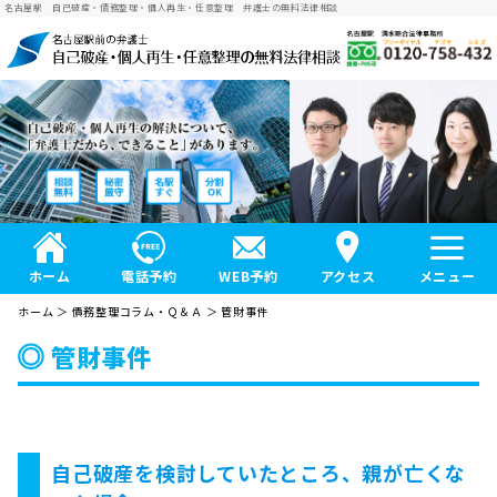
名古屋駅 自己破産・債務整理・個人再生・任意整理 弁護士の無料法律相談
ホーム
電話予約
WEB予約
アクセス
メニュー
ホーム
＞
債務整理コラム・Ｑ＆Ａ
＞ 管財事件
管財事件
自己破産を検討していたところ、親が亡くな