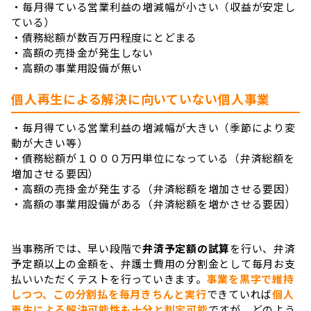
・毎月得ている営業利益の増減幅が小さい（収益が安定し
ている）
・債務総額が数百万円程度にとどまる
・高額の売掛金が発生しない
・高額の事業用設備が無い
個人再生による解決に向いていない個人事業
・毎月得ている営業利益の増減幅が大きい（季節により変
動が大きい等）
・債務総額が１０００万円単位になっている（弁済総額を
増加させる要因）
・高額の売掛金が発生する（弁済総額を増加させる要因）
・高額の事業用設備がある（弁済総額を増かさせる要因）
当事務所では、早い段階で
弁済予定額の試算
を行い、弁済
予定額以上の金額を、弁護士費用の分割金として毎月お支
払いいただくテストを行っていきます。
事業を黒字で維持
しつつ、この分割払を毎月きちんと実行
できていれば
個人
再生による解決可能性も十分と判定可能
ですが、どのよう