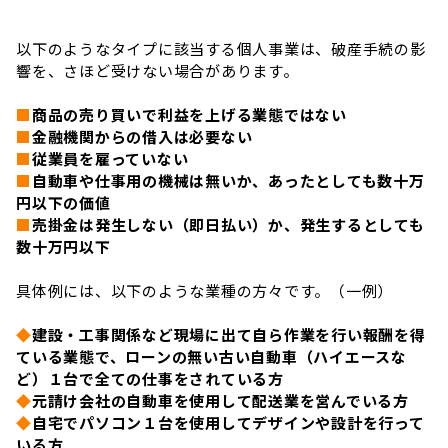
以下のようなタイプに該当する個人事業は、破産手続の影
響を、さほど受けない場合があります。
■
商品の売り買いで利益を上げる業態ではない
■
金融機関からの借入は必要ない
■
従業員を雇っていない
■
自動車や仕事用の機械は無いか、あったとしても数十万
円以下の価値
■
売掛金は発生しない（即日払い）か、発生するとしても
数十万円以下
具体例には、以下のような業種の方々です。（一例）
◆
建設・工事関係など現場に出て自ら作業を行い報酬を得
ている業態で、ローンの無い古い自動車（ハイエースな
ど）１台で全ての仕事をされている方
◆
元請け会社の自動車を使用して配送業を営んでいる方
◆
自宅でパソコン１台を使用してデザインや設計を行って
いる方