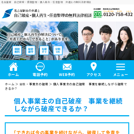
名古屋駅 自己破産・債務整理・個人再生・任意整理 弁護士の無料法律相談
ホーム
電話予約
WEB予約
アクセス
メニュー
ホーム
＞
会社・事業主の破産
＞
個人事業主の自己破産 事業を継続しながら破産で
きるか？
個人事業主の自己破産 事業を継続
しながら破産できるか？
「できれば今の事業を続けながら、破産して免責を