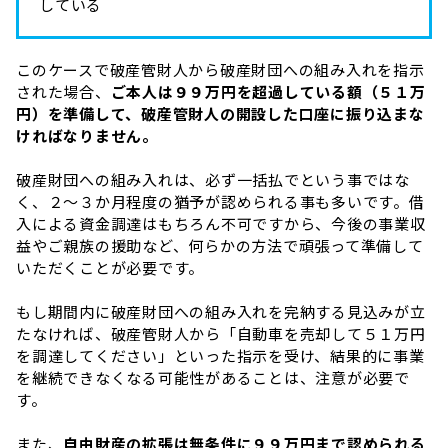
している
このケースで破産管財人から破産財団への組み入れを指示
された場合、
ご本人は９９万円を超過している額（５１万
円）を準備して、破産管財人の開設した口座に振り込まな
ければなりません。
破産財団への組み入れは、必ず一括払でという事ではな
く、２～３か月程度の猶予が認められる事も多いです。借
入による資金調達はもちろん不可ですから、今後の事業収
益やご親族の援助など、何らかの方法で頑張って準備して
いただくことが必要です。
もし期間内に破産財団への組み入れを完納する見込みが立
たなければ、破産管財人から「自動車を売却して５１万円
を調達してください」といった指示を受け、結果的に事業
を継続できなくなる可能性があることは、注意が必要で
す。
また、
自由財産の拡張は無条件に９９万円まで認められる