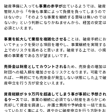
破産準備に入っても
事業の赤字が
出ているようでは、破産
管財人から「今後も事業によって負債を負ってしまうので
はないか」「そのような事業を継続する意味は無いのでは
ないか」という判断になりかねませんから、経営の安定は
必須といえます。
事業を拡大して業態を複雑化させる
ことは、破産手続にお
いてチェックを受ける項目を増やし、事業継続を実現する
上でのリスクを高めると思います。破産する上では、小規
模の事業者である方が望ましいです。
売掛金は財産としてカウントされる
ため、売掛金の増加は
財団への組入額を増加させるリスクとなります。可能であ
れば、一時的にでも売掛金が発生しない状態にした上で破
産申立を行う方が安全といえます。
資産総額が９９万円を超過してしまう事が事前に予想され
るケース
では、事業の継続に必須でない財産をあらかじめ
売却して資金を調達し、弁護士費用や予納金を一括で支払
っていただく事により、速やかに破産申立を行う方針をお