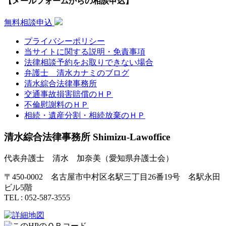
【メールフォームからの相談申込】
無料相談申込
プライバシーポリシー
当サイトに関する説明・免責事項
法律相談予約をお取りできない場合
弁護士 清水カナミのブログ
清水綜合法律事務所
交通事故損害賠償のＨＰ
不倫慰謝料のＨＰ
相続・遺産分割・相続放棄のＨＰ
清水綜合法律事務所 Shimizu-Lawoffice
代表弁護士 清水 加奈美（愛知県弁護士会）
〒450-0002 名古屋市中村区名駅三丁目26番19号 名駅永田
ビル5階
TEL : 052-587-3555