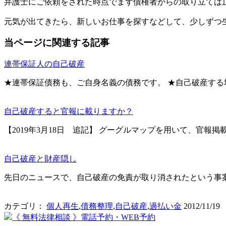
弁護士にご依頼をされた時点でまず債権者からの取り立ては
元気が出てきたら、新しいお仕事を探すなどして、少しずつ
当ページに関連する記事
連帯保証人の自己破産
★連帯保証債務も、ご自身名義の債務です。 ★自己破産す
自己破産すると官報に載りますか？
【2019年3月18日 追記】 グーグルマップを用いて、官報
自己破産と財産隠し
先日のニュースで、自己破産の免責が取り消されたという事
カテゴリ：
個人再生
,
債務整理
,
自己破産
,
過払い金
2012/11/19
《 無料法律相談 》電話予約・WEB予約