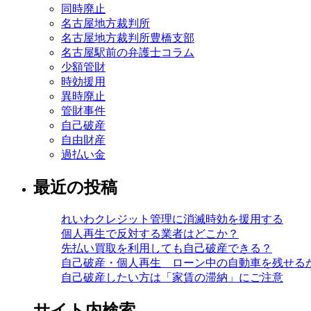
同時廃止
名古屋地方裁判所
名古屋地方裁判所豊橋支部
名古屋駅前の弁護士コラム
少額管財
時効援用
異時廃止
管財事件
自己破産
自由財産
過払い金
最近の投稿
れいわクレジット管理に消滅時効を援用する
個人再生で反対する業者はどこか？
先払い買取を利用しても自己破産できる？
自己破産・個人再生 ローン中の自動車を残せる
自己破産したい方は「家賃の滞納」にご注意
サイト内検索