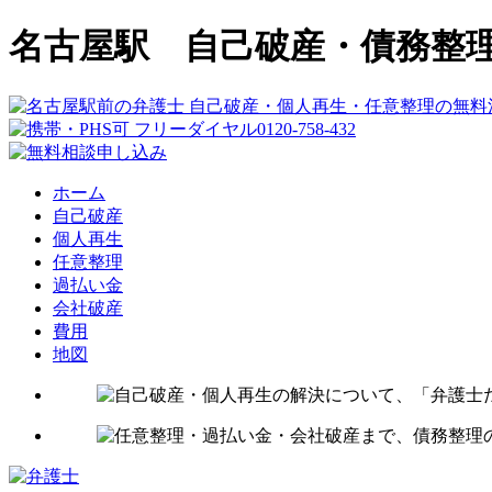
名古屋駅 自己破産・債務整
ホーム
自己破産
個人再生
任意整理
過払い金
会社破産
費用
地図