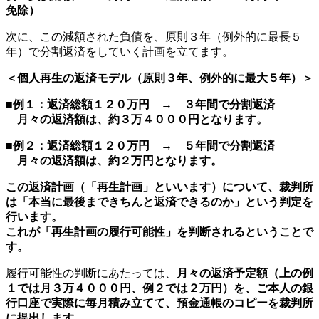
免除）
次に、この減額された負債を、原則３年（例外的に最長５
年）で分割返済をしていく計画を立てます。
＜個人再生の返済モデル（原則３年、例外的に最大５年）＞
■例１：返済総額１２０万円 →
３年間
で分割返済
月々の返済額は、
約３万４０００円
となります。
■例２：返済総額１２０万円 →
５年間
で分割返済
月々の返済額は、
約２万円
となります。
この返済計画（「再生計画」といいます）について、裁判所
は「本当に最後まできちんと返済できるのか」という判定を
行います。
これが「再生計画の履行可能性」を判断されるということで
す。
履行可能性の判断にあたっては、
月々の返済予定額（上の例
１では月３万４０００円、例２では２万円）を、ご本人の銀
行口座で実際に毎月積み立てて、預金通帳のコピーを裁判所
に提出します。