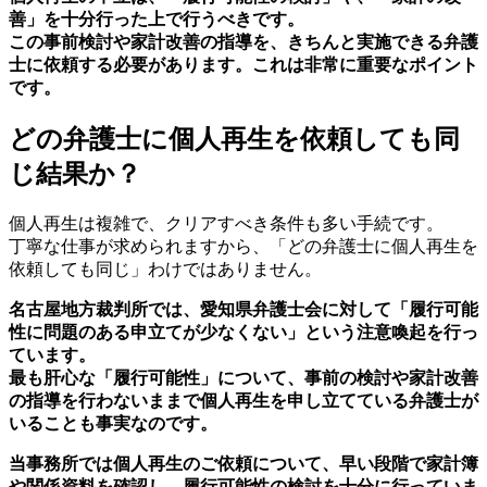
善」を十分行った上で行うべきです。
この
事前検討
や
家計改善の指導
を、きちんと実施できる弁護
士に依頼する必要があります。
これは非常に重要なポイント
です。
どの弁護士に個人再生を依頼しても同
じ結果か？
個人再生は複雑で、クリアすべき条件も多い手続です。
丁寧な仕事が求められますから、「どの弁護士に個人再生を
依頼しても同じ」わけではありません。
名古屋地方裁判所では、愛知県弁護士会に対して「履行可能
性に問題のある申立てが少なくない」という注意喚起を行っ
ています。
最も肝心な「履行可能性」について、事前の検討や家計改善
の指導を行わないままで個人再生を申し立てている弁護士が
いることも事実なのです。
当事務所では個人再生のご依頼について、早い段階で家計簿
や関係資料を確認し、履行可能性の検討を十分に行っていま