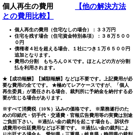
個人再生の費用
【他の解決方法
との費用比較】
個人再生の費用（住宅なしの場合）：３３万円
住宅を残す場合（住宅資金特別条項）：３８万５００
０円
債権者４社を超える場合、１社につき１万６５００円
追加となります。
費用の分割 もちろんＯＫです。ほとんどの方が分割
払を利用されます。
★
【成功報酬】【減額報酬】
などは
不要
です。上記費用が必
要な費用の全てです。
★極めてレアケースですが、「個人
再生委員」が選任される場合、裁判所に予納金を納付する必
要が生じる場合があります。
※すべて消費税（10％）込みの価格です。
※業務遂行のた
めの印紙代・切手代・交通費・官報広告費用等の実費は別途
ご負担下さい。
※過払い金の裁判を起こす場合も、訴状作
成費用や出廷費用などは不要です。
※過払い金の裁判によ
り出廷する場合も、愛知県・三重県・岐阜県・静岡県の裁判