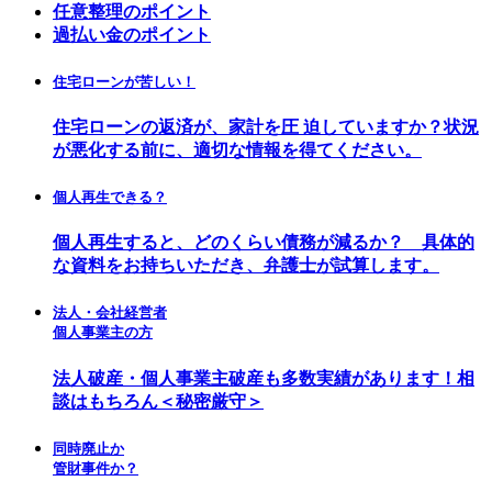
任意整理のポイント
過払い金のポイント
住宅ローンが苦しい！
住宅ローンの返済が、家計を圧 迫していますか？状況
が悪化する前に、適切な情報を得てください。
個人再生できる？
個人再生すると、どのくらい債務が減るか？ 具体的
な資料をお持ちいただき、弁護士が試算します。
法人・会社経営者
個人事業主の方
法人破産・個人事業主破産も多数実績があります！相
談はもちろん＜秘密厳守＞
同時廃止か
管財事件か？