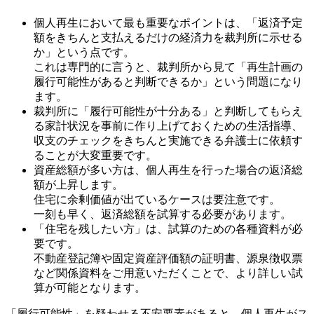
個人再生において最も重要なポイントは、「返済予定
額をきちんと支払えるだけの経済力を裁判所に示せる
か」という点です。
これは専門的に言うと、裁判所から見て「再生計画の
履行可能性があると判断できるか」という問題になり
ます。
裁判所に「履行可能性が十分ある」と判断してもらえ
る家計状況を事前に作り上げておくための生活指導、
収支のチェックをきちんと実施できる弁護士に依頼す
ることが大変重要です。
資産総額が多い方は、個人再生を行った場合の返済総
額が上昇します。
住宅に余剰価値が出ているケースは要注意です。
一刻も早く、返済総額を試算する必要があります。
「住宅を残したい方」は、試算のための各種資料が必
要です。
不動産登記簿や固定資産評価額の証明書、源泉徴収票
など関係資料をご用意いただくことで、より詳しい試
算が可能となります。
「履行可能性」を疑わせる不安要素があると、個人再生がス