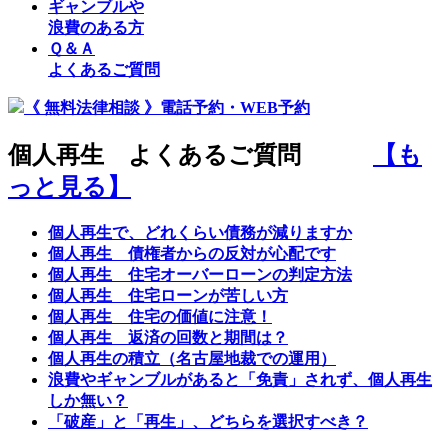
ギャンブルや
浪費のある方
Ｑ＆Ａ
よくあるご質問
《 無料法律相談 》電話予約・WEB予約
個人再生 よくあるご質問
【も
っと見る】
個人再生で、どれくらい債務が減りますか
個人再生 債権者からの反対が心配です
個人再生 住宅オーバーローンの判定方法
個人再生 住宅ローンが苦しい方
個人再生 住宅の価値に注意！
個人再生 返済の回数と期間は？
個人再生の積立（名古屋地裁での運用）
浪費やギャンブルがあると「免責」されず、個人再生
しか無い？
「破産」と「再生」、どちらを選択すべき？