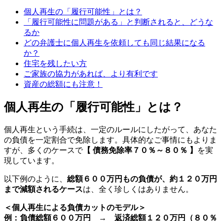
個人再生の「履行可能性」とは？
「履行可能性に問題がある」と判断されると、どうな
るか
どの弁護士に個人再生を依頼しても同じ結果になる
か？
住宅を残したい方
ご家族の協力があれば、より有利です
資産の総額にも注意！
個人再生の「履行可能性」とは？
個人再生という手続は、一定のルールにしたがって、あなた
の負債を一定割合で免除します。具体的なご事情にもよりま
すが、多くのケースで
【 債務免除率７０％～８０％ 】
を実
現しています。
以下例のように、
総額６００万円もの負債が、約１２０万円
まで減額されるケース
は、全く珍しくはありません。
＜個人再生による負債カットのモデル＞
例：負債総額６００万円 → 返済総額１２０万円（８０％